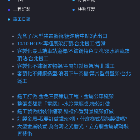
工程訂製
特殊訂製
鐵工日誌
光盒子/大型裝置藝術/捷運府中站2號出口
10/10 HOPE專櫃展架訂製/台北鐵工/香港
客製化最北端車站道標/不鏽鋼特色立牌/淡水輕軌崁
頂站/台北鐵工
客製化不鏽鋼置物架/金屬訂製貨架/台北鐵工
客製化不鏽鋼造型/浪漫下午茶樹/葉片型餐盤架/台北
鐵工
鐵工訂做-金色三麥策展工程，金屬公車鐵架
整張桌都是『電腦』-水冷電腦桌,機殼訂做
鐵工製做組裝伸縮架-婚禮佈置背景鐵架訂做
訂製金屬-我要訂做鐵架/櫃，什麼樣式都能製做嗎?
大型金屬裝置-為台灣之光發光，立方體金屬旋轉裝
置藝術